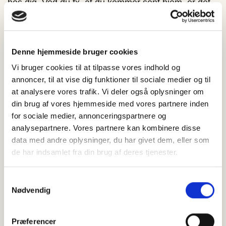
hos dig. Ved du fx, at du kommer sent hjem, er det
en rigtig god ide at angive alternativt leveringssted
fx carport, hvis du ved, at din hoveddør står i
bagende sollys.
Denne hjemmeside bruger cookies
Vi bruger cookies til at tilpasse vores indhold og
Er der fejl og mangler i en kundes opgivelse af
annoncer, til at vise dig funktioner til sociale medier og til
leveringsadresse eller telefonnummer, og ordren går
at analysere vores trafik. Vi deler også oplysninger om
tabt som følge heraf, er tabet hos kunden og ikke
din brug af vores hjemmeside med vores partnere inden
hos Slagterlampe.dk.
for sociale medier, annonceringspartnere og
analysepartnere. Vores partnere kan kombinere disse
Man kan ikke ønske et bestemt leveringstidspunkt,
data med andre oplysninger, du har givet dem, eller som
ligesom der heller ikke er mulighed for at blive
de har indsamlet fra din brug af deres tjenester.
kontaktet i forbindelse med levering. Vi gør
Samtykkevalg
opmærksom på, at det er på eget ansvar, hvis
Nødvendig
pakken må stilles. Slagterlampe.dk kan på ingen
måde stilles ansvarlig for forsinkelser grundet
Præferencer
Jetpak. Det er på ingen måde muligt at afhente