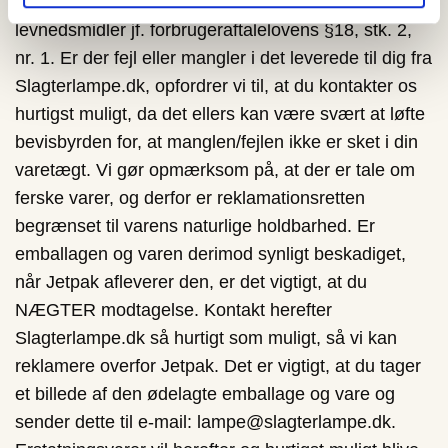
indgåede handel, når det er levering af
levnedsmidler jf. forbrugeraftalelovens §18, stk. 2,
nr. 1. Er der fejl eller mangler i det leverede til dig fra
Slagterlampe.dk, opfordrer vi til, at du kontakter os
hurtigst muligt, da det ellers kan være svært at løfte
bevisbyrden for, at manglen/fejlen ikke er sket i din
varetægt. Vi gør opmærksom på, at der er tale om
ferske varer, og derfor er reklamationsretten
begrænset til varens naturlige holdbarhed. Er
emballagen og varen derimod synligt beskadiget,
når Jetpak afleverer den, er det vigtigt, at du
NÆGTER modtagelse. Kontakt herefter
Slagterlampe.dk så hurtigt som muligt, så vi kan
reklamere overfor Jetpak. Det er vigtigt, at du tager
et billede af den ødelagte emballage og vare og
sender dette til e-mail: lampe@slagterlampe.dk.