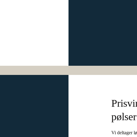
Prisv
pølser
Vi deltager l