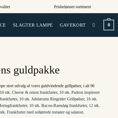
valitet
Prisbelønnet sortiment
0
CE
SLAGTER LAMPE
GAVEKORT
ens guldpakke
 stort udvalg af vores guldvindende grillpølser, i alt 96
10 stk. Cheese & onion frankfurter
,
10 stk. Padron inspireret
rankfurter
,
10 stk. Jubilæums Ringrider Grillpølser
,
16 stk.
Hertugfrankfurter
,
10 stk. Bacon-Ramsløg frankfurter
,
12 stk.
 stk. Frankfurter med soltørrede tomater og salatost
.