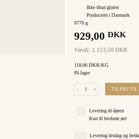
Ikke tilsat gluten
Produceret i Danmark
9770 g
929,00
DKK
Værdi:
1.153,50
DKK
118,06 DKK/KG
På lager
Grillmesterens guldpakke antal
TILFØJ TI
Levering til døren
Kun til brofaste øer
Levering tirsdag og fred