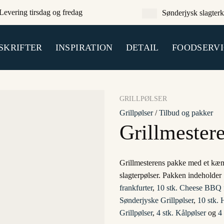
Levering tirsdag og fredag
Sønderjysk slagterk
SKRIFTER
INSPIRATION
DETAIL
FOODSERVI
GRILLPØLSER
Grillpølser
/
Tilbud og pakker
Grillmester
Grillmesterens pakke med et kæmpe
slagterpølser. Pakken indeholder
frankfurter
,
10 stk. Cheese BBQ f
Sønderjyske Grillpølser
,
10 stk. 
Grillpølser
,
4 stk. Kålpølser
og
4