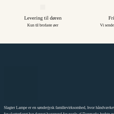
Levering til døren
Fr
Kun til brofaste øer
Vi sende
Slagter Lampe er en sønderjysk familievirksomhed, hvor håndværket
for slagterfaget har dannet baggrund for nogle af Danmarks bedste p