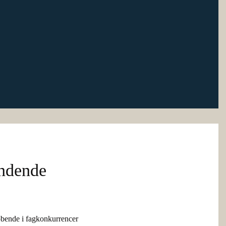
indende
øbende i fagkonkurrencer