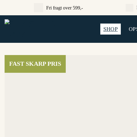
Fortsæt
Fri fragt over 599,-
til
indhold
SHOP
OP
FAST SKARP PRIS