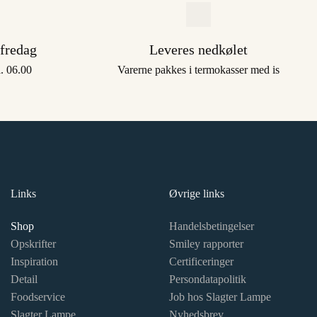
 fredag
Leveres nedkølet
l. 06.00
Varerne pakkes i termokasser med is
Links
Øvrige links
Shop
Handelsbetingelser
Opskrifter
Smiley rapporter
Inspiration
Certificeringer
Detail
Persondatapolitik
Foodservice
Job hos Slagter Lampe
Slagter Lampe
Nyhedsbrev