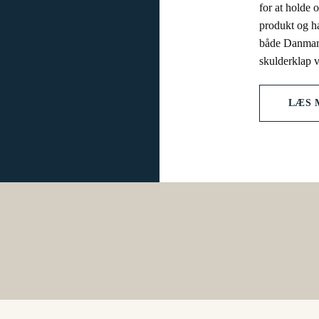
for at holde 
produkt og ha
både Danmark
skulderklap v
LÆS 