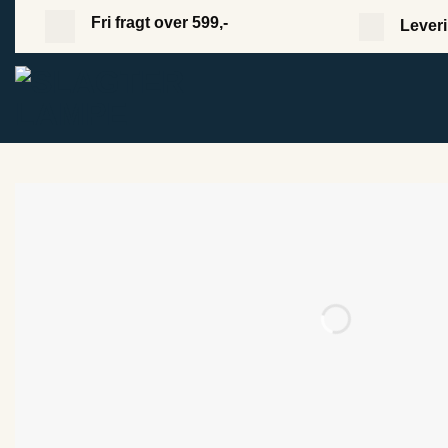
Fortsæt
Fri fragt over 599,-
Leveri
til
indhold