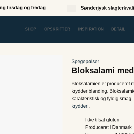
ng tirsdag og fredag
Sønderjysk slagterkvali
SHOP
OPSKRIFTER
INSPIRATION
DETAIL
Spegepølser
Bloksalami med
Bloksalamien er produceret 
krydderiblanding. Bloksalami
karakteristisk og fyldig sma
krydderi
.
Ikke tilsat gluten
Produceret i Danmark