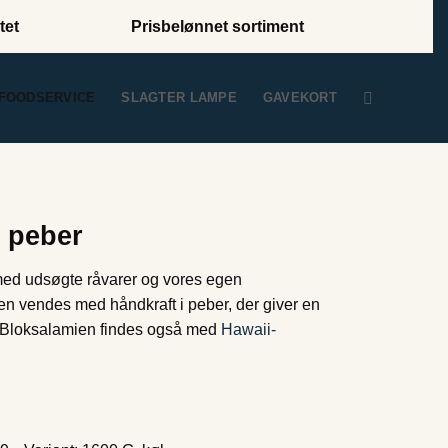
tet
Prisbelønnet sortiment
0
FOODSERVICE
SLAGTER LAMPE
GAVEKORT
 peber
med udsøgte råvarer og vores egen
en vendes med håndkraft i peber, der giver en
g. Bloksalamien findes også med
Hawaii-