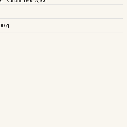
79
Variant: 1600 G, køl
00 g