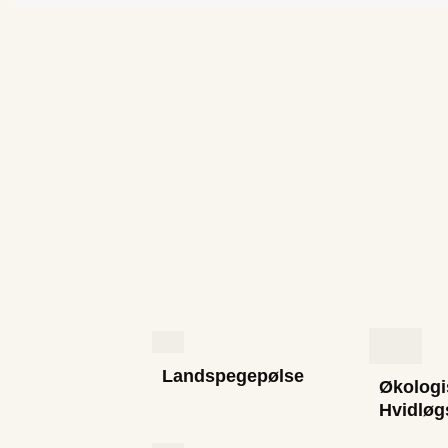
Landspegepølse
Økologi
Hvidløg