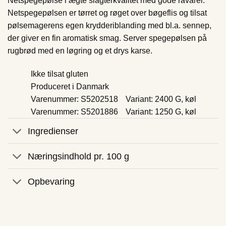
Netspegepølse i ægte slagterkvalitet med gode råvarer.
Netspegepølsen er tørret og røget over bøgeflis og tilsat
pølsemagerens egen krydderiblanding med bl.a. sennep,
der giver en fin aromatisk smag. Server spegepølsen på
rugbrød med en løgring og et drys karse.
Ikke tilsat gluten
Produceret i Danmark
Varenummer: S5202518
Variant: 2400 G, køl
Varenummer: S5201886
Variant: 1250 G, køl
Ingredienser
Næringsindhold pr. 100 g
Opbevaring