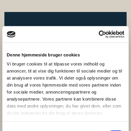
Denne hjemmeside bruger cookies
Vi bruger cookies til at tilpasse vores indhold og
annoncer, til at vise dig funktioner til sociale medier og til
at analysere vores trafik. Vi deler også oplysninger om
din brug af vores hjemmeside med vores partnere inden
for sociale medier, annonceringspartnere og
analysepartnere. Vores partnere kan kombinere disse
Kvalitet gør en forskel
data med andre oplysninger, du har givet dem, eller som
de har indsamlet fra din brug af deres tjenester.
Nøgleordet for vores slagterhåndværk er den gode
smagsoplevelse. Vi vælger nøje kødet til det enkelte
Samtykkevalg
produkt og går aldrig på kompromis med kvaliteten, det