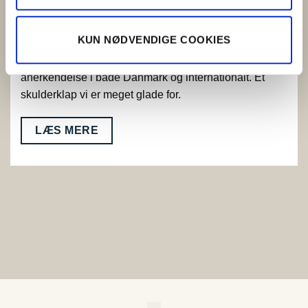
Prisvindende pølser
KUN NØDVENDIGE COOKIES
Vi deltager løbende i fagkonkurrencer for at holde os
skarpe på kvalitet og produkt og har høstet stor
anerkendelse i både Danmark og internationalt. Et
skulderklap vi er meget glade for.
LÆS MERE