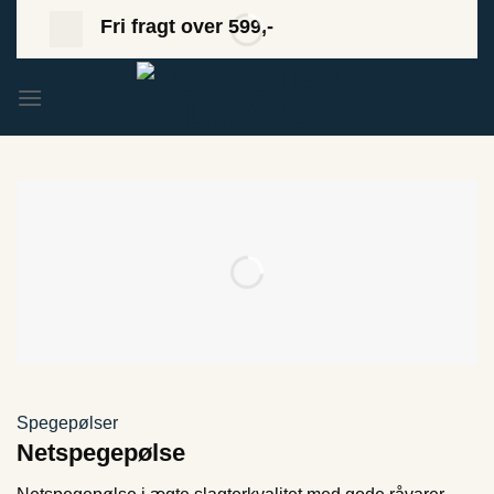
Fortsæt
Fri fragt over 599,-
til
indhold
0
Spegepølser
Netspegepølse