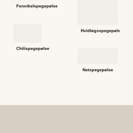
Fennikelspegepølse
Hvidløgsspegepølse
Chilispegepølse
Netspegepølse