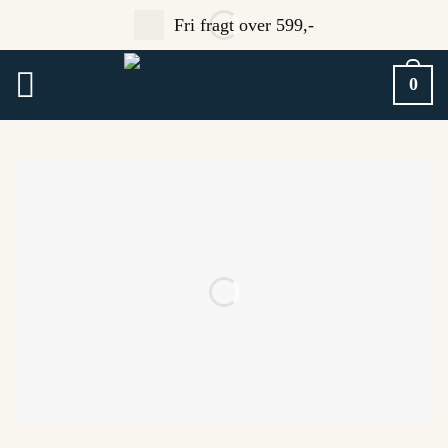
Fortsæt
Fri fragt over 599,-
til
indhold
0