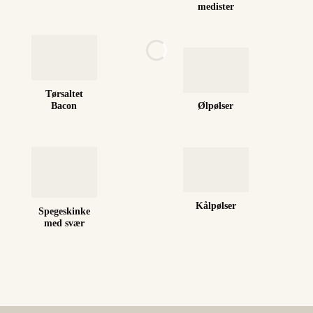
medister
Tørsaltet
Bacon
Ølpølser
Kålpølser
Spegeskinke
med svær