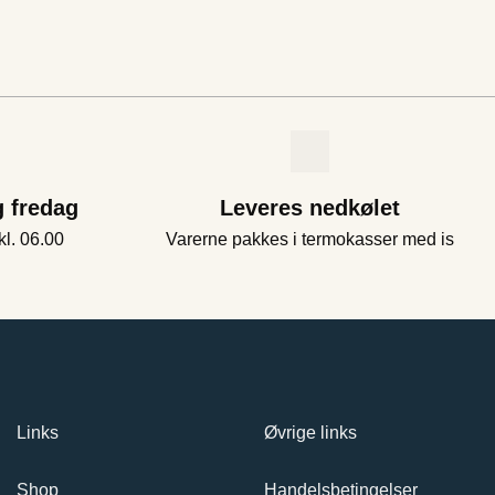
g fredag
Leveres nedkølet
kl. 06.00
Varerne pakkes i termokasser med is
Links
Øvrige links
Shop
Handelsbetingelser