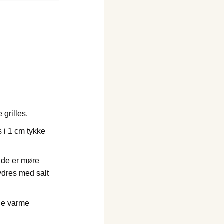
 grilles.
 i 1 cm tykke
r de er møre
rydres med salt
de varme