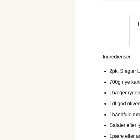
F
Ingredienser
2
pk. Slagter 
700
g nye kart
1
bæger ryge
1
dl god olive
1
håndfuld nø
Salater efter l
1
pære eller a