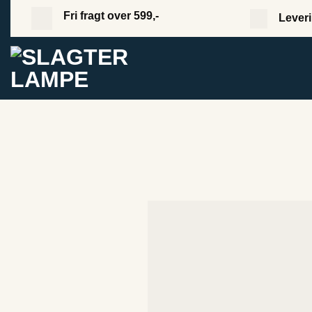
Fortsæt
Fri fragt over 599,-
Leveri
til
indhold