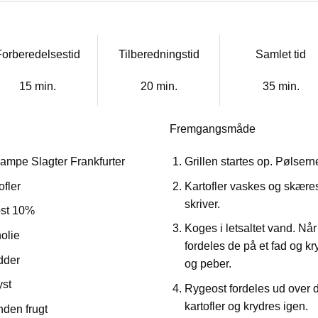
orberedelsestid
Tilberedningstid
Samlet tid
15 min.
20 min.
35 min.
Fremgangsmåde
Lampe Slagter Frankfurter
Grillen startes op. Pølserne
ofler
Kartofler vaskes og skæres
skriver.
ost 10%
Koges i letsaltet vand. Nå
nolie
fordeles de på et fad og k
dder
og peber.
yst
Rygeost fordeles ud over 
kartofler og krydres igen.
nden frugt