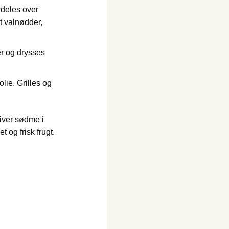
rdeles over
gt valnødder,
r og drysses
lie. Grilles og
giver sødme i
t og frisk frugt.