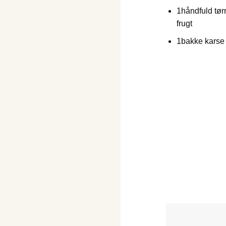
1
håndfuld tørr
frugt
1
bakke karse