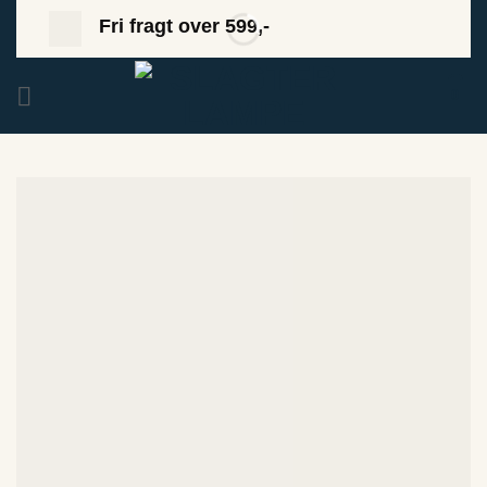
Fortsæt
Fri fragt over 599,-
til
indhold
0