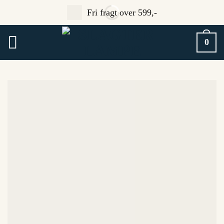
Fortsæt
Fri fragt over 599,-
til
indhold
0