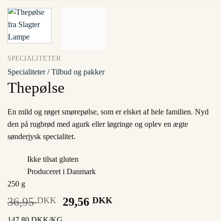
SPECIALITETER
Specialiteter
/
Tilbud og pakker
Thepølse
En mild og røget smørepølse, som er elsket af hele familien. Nyd
den på rugbrød med agurk eller løgringe og oplev en ægte
sønderjysk specialitet.
Ikke tilsat gluten
Produceret i Danmark
250 g
36,95
DKK
Original
29,56
DKK
Current
price
price
147,80 DKK/KG