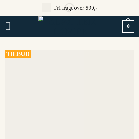
Fortsæt
Fri fragt over 599,-
til
indhold
0
TILBUD