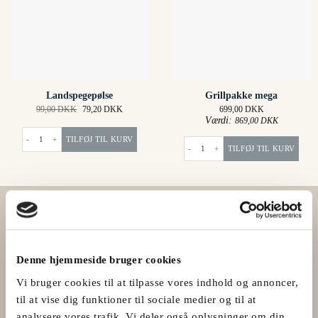
Landspegepølse
Grillpakke mega
Original
Current
99,00
DKK
79,20
DKK
699,00
DKK
price
price
Værdi:
869,00
DKK
was:
is:
Landspegepølse antal
99,00 DKK.
79,20 DKK.
TILFØJ TIL KURV
Grillpakke mega antal
TILFØJ TIL KURV
Denne hjemmeside bruger cookies
Vi bruger cookies til at tilpasse vores indhold og annoncer,
til at vise dig funktioner til sociale medier og til at
analysere vores trafik. Vi deler også oplysninger om din