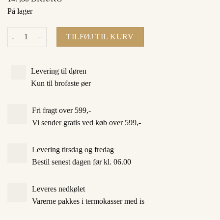
was:
is:
På lager
36,95 DKK.
29,56 DKK.
Thepølse antal
TILFØJ TIL KURV
Levering til døren
Kun til brofaste øer
Fri fragt over 599,-
Vi sender gratis ved køb over 599,-
Levering tirsdag og fredag
Bestil senest dagen før kl. 06.00
Leveres nedkølet
Varerne pakkes i termokasser med is