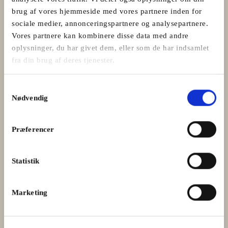
brug af vores hjemmeside med vores partnere inden for
sociale medier, annonceringspartnere og analysepartnere.
Vores partnere kan kombinere disse data med andre
oplysninger, du har givet dem, eller som de har indsamlet
fra din brug af deres tjenester.
Samtykkevalg
Nødvendig
Præferencer
Kvalitet gør en forskel
Statistik
Nøgleordet for vores slagterhåndværk er den gode
smagsoplevelse. Vi vælger nøje kødet til det enkelte produkt
og går aldrig på kompromis med kvaliteten, det sikrer dig
Marketing
som kunde det bedste produkt.