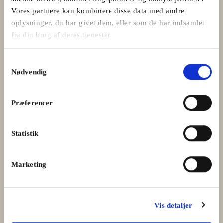
Vores partnere kan kombinere disse data med andre
oplysninger, du har givet dem, eller som de har indsamlet
fra din brug af deres tjenester.
Samtykkevalg
Nødvendig
Kvalitet gør en forskel
Præferencer
Nøgleordet for vores slagterhåndværk er den gode
smagsoplevelse. Vi vælger nøje kødet til det enkelte produkt
Statistik
og går aldrig på kompromis med kvaliteten, det sikrer dig
som kunde det bedste produkt.
Marketing
LÆS MERE
Vis detaljer