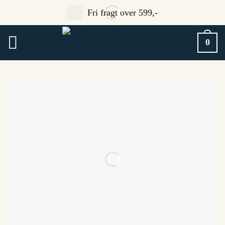
Fortsæt
Fri fragt over 599,-
til
indhold
0