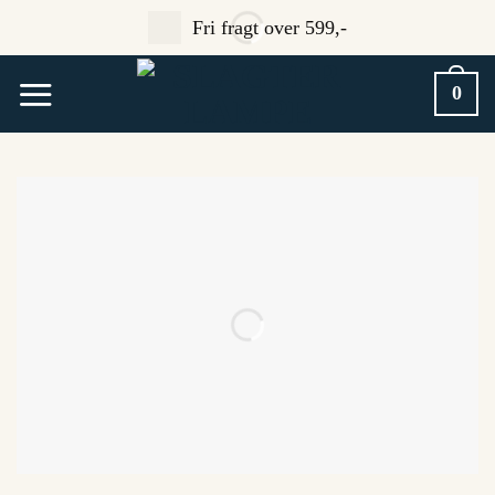
Fortsæt
Fri fragt over 599,-
til
indhold
0