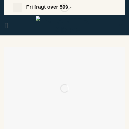
Fortsæt
Fri fragt over 599,-
til
indhold
0