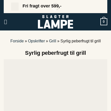
Fortsæt
Fri fragt over 599,-
til
indhold
0
Forside
»
Opskrifter
»
Grill
»
Syrlig peberfrugt til grill
Syrlig peberfrugt til grill