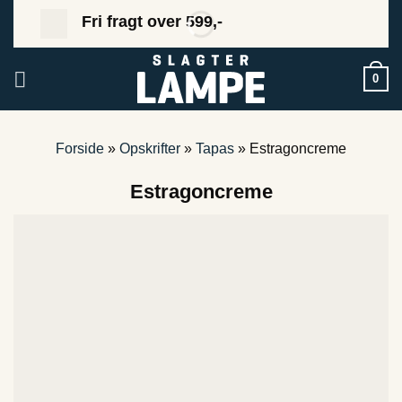
Fortsæt
Fri fragt over 599,-
til
indhold
0
Forside
»
Opskrifter
»
Tapas
»
Estragoncreme
Estragoncreme