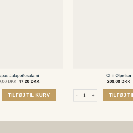
apas Jalapeñosalami
Chili Ølpølser
9,00
DKK
Original
47,20
DKK
Current
209,00
DKK
price
price
was:
is:
ñosalami antal
Chili Ølpølser antal
59,00 DKK.
47,20 DKK.
TILFØJ TIL KURV
TILFØJ T