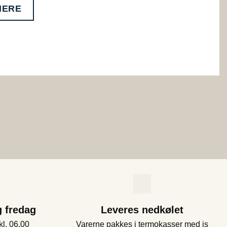
MERE
g fredag
Leveres nedkølet
kl. 06.00
Varerne pakkes i termokasser med is