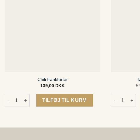
Chili frankfurter
T
139,00
DKK
5
Chili frankfurter antal
Tapas Jalape
TILFØJ TIL KURV