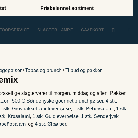
tet
Prisbelønnet sortiment
0
FOODSERVICE
SLAGTER LAMPE
GAVEKORT
egepølser
/
Tapas og brunch
/
Tilbud og pakker
semix
rskellige slagtervarer til morgen, middag og aften. Pakken
Bacon
,
500 G Sønderjyske gourmet brunchpølser
,
4 stk.
1 stk. Grovhakket landleverpølse
,
1 stk. Pebersalami
,
1 stk.
stk. Krosalami
,
1 stk. Guldleverpølse
,
1 stk. Sønderjysk
lapeñosalami
og
4 stk. Ølpølser
.