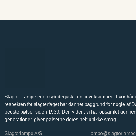
Slagter Lampe er en sønderjysk familievirksomhed, hvor hå
respekten for slagterfaget har dannet baggrund for nogle af
bedste pølser siden 1939. Den viden, vi har opsamlet gennem
generationer, giver pølserne deres helt unikke smag.
Slagterlampe A/S
lampe@slagterlampe