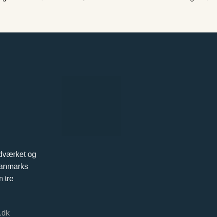
ndværket og
 Danmarks
 tre
.dk