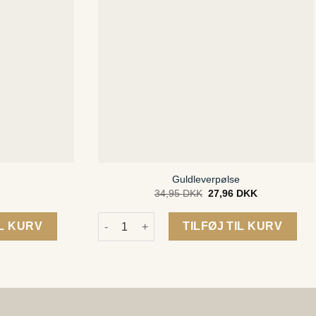
Guldleverpølse
34,95
DKK
Original
27,96
DKK
Current
price
price
was:
is:
Guldleverpølse antal
34,95 DKK.
27,96 DKK.
IL KURV
TILFØJ TIL KURV