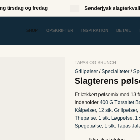
ng tirsdag og fredag
Sønderjysk slagterkvali
SHOP
OPSKRIFTER
INSPIRATION
DETAIL
TAPAS OG BRUNCH
Grillpølser
/
Specialiteter
/
Sp
Slagterens pøl
Et lækkert pølsemix med 13 fo
indeholder
400 G Tørsaltet 
Kålpølser
,
12 stk. Grillpølser
,
Thepølse
,
1 stk. Løgpølse
,
1 
Spegepølse
,
1 stk. Tapas Ja
Ikke tilsat gluten