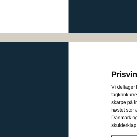
Prisvi
Vi deltager
fagkonkurre
skarpe på kv
høstet stor
Danmark og 
skulderklap 