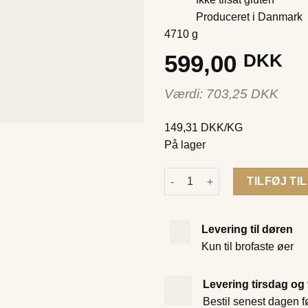
Produceret i Danmark
4710 g
599,00
DKK
Værdi:
703,25
DKK
149,31 DKK/KG
På lager
Slagterens pølsemix antal
TILFØJ TI
Levering til døren
Kun til brofaste øer
Levering tirsdag og
Bestil senest dagen fø