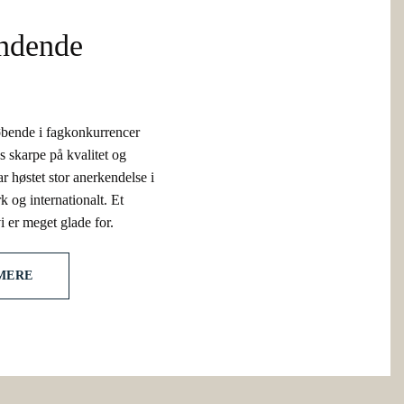
indende
øbende i fagkonkurrencer
os skarpe på kvalitet og
r høstet stor anerkendelse i
 og internationalt. Et
i er meget glade for.
MERE