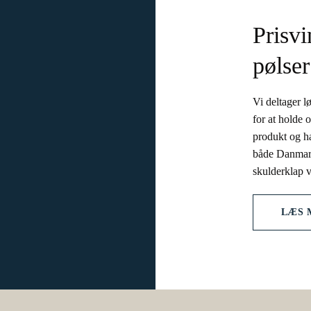
Prisv
pølser
Vi deltager l
for at holde 
produkt og ha
både Danmark
skulderklap v
LÆS 