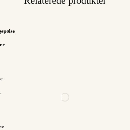
Relaterede produkter
gepølse
er
se
n
se