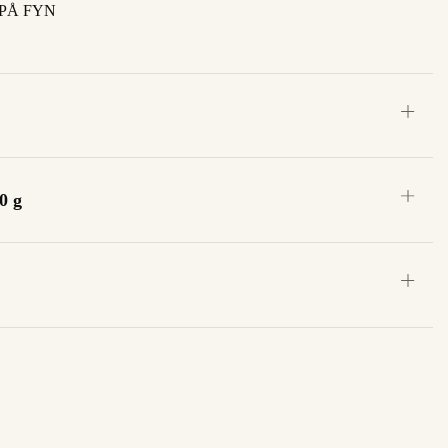
PÅ FYN
0 g