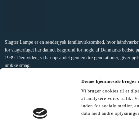
Slagter Lampe er en sønderjysk familievirksomhed, hvor håndværket
for slagterfaget har dannet baggrund for nogle af Danmarks bedste p
1939. Den viden, vi har opsamlet gennem tre generationer, giver pøls
unikke smag.
Slagterlampe A/S
lampe@slagterlampe.dk
Denne hjemmeside bruger 
Lysbjergvej 11
+45 74 52 32 99
Vi bruger cookies til at tilp
6500 Vojens
at analysere vores trafik. 
inden for sociale medier, 
CVR: 10026164
data med andre oplysninger,