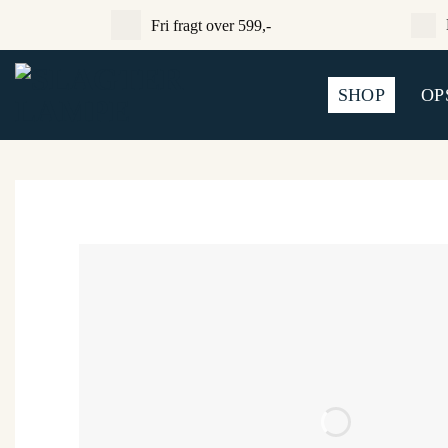
Fortsæt
Fri fragt over 599,-
til
indhold
SHOP
OP