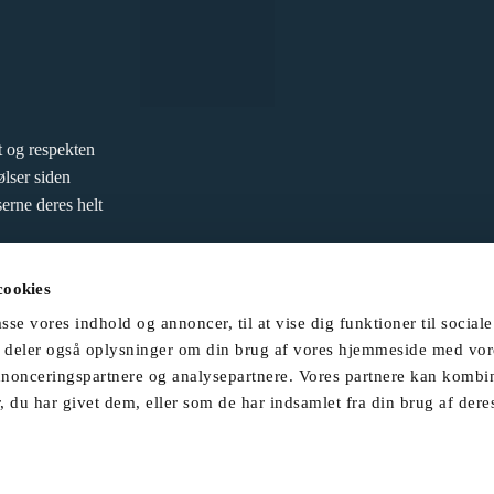
 og respekten
ølser siden
erne deres helt
cookies
asse vores indhold og annoncer, til at vise dig funktioner til sociale
Vi deler også oplysninger om din brug af vores hjemmeside med vor
annonceringspartnere og analysepartnere. Vores partnere kan kombi
 du har givet dem, eller som de har indsamlet fra din brug af deres