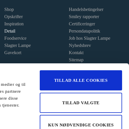
Shop
Handelsbetingelser
Opskrifter
Smiley rapporter
Inspiration
Certificeringer
Detail
Persondatapolitik
Foodservice
Job hos Slagter Lampe
Slagter Lampe
Nyhedsbrev
Gavekort
Kontakt
Sitemap
TILLAD ALLE COOKIES
 medier og til
es partnere
nere disse
TILLAD VALGTE
 tjenester.
KUN NØDVENDIGE COOKIES