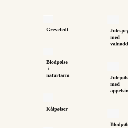
Grevefedt
Julespe
med
valnødd
Blodpølse
i
naturtarm
Julepøl
med
appelsi
Kålpølser
Blodpøl