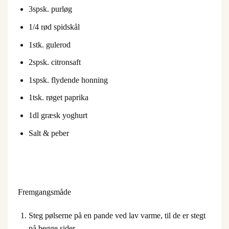
3
spsk. purløg
1/4 rød spidskål
1
stk. gulerod
2
spsk. citronsaft
1
spsk. flydende honning
1
tsk. røget paprika
1
dl græsk yoghurt
Salt & peber
Fremgangsmåde
Steg pølserne på en pande ved lav varme, til de er stegt
på begge sider.