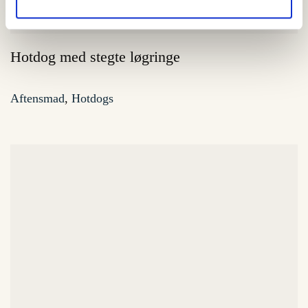
Hotdog med stegte løgringe
Aftensmad
,
Hotdogs