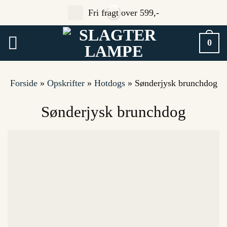
Fortsæt
Fri fragt over 599,-
til
indhold
0
Forside
»
Opskrifter
»
Hotdogs
»
Sønderjysk brunchdog
Sønderjysk brunchdog