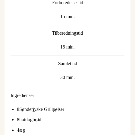
Forberedelsestid
15 min.
Tilberedningstid
15 min.
Samlet tid
30 min.
Ingredienser
8
Sønderjyske Grillpølser
8
hotdogbrød
4
æg