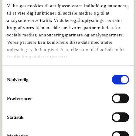
Vi bruger cookies til at tilpasse vores indhold og annoncer,
til at vise dig funktioner til sociale medier og til at
analysere vores trafik. Vi deler også oplysninger om din
brug af vores hjemmeside med vores partnere inden for
sociale medier, annonceringspartnere og analysepartnere.
Vores partnere kan kombinere disse data med andre
oplysninger, du har givet dem, eller som de har indsamlet
fra din brug af deres tjenester.
Syltede agurker til Sønderjysk Spegepølse
Samtykkevalg
Nødvendig
Frokost
Præferencer
Statistik
Marketing