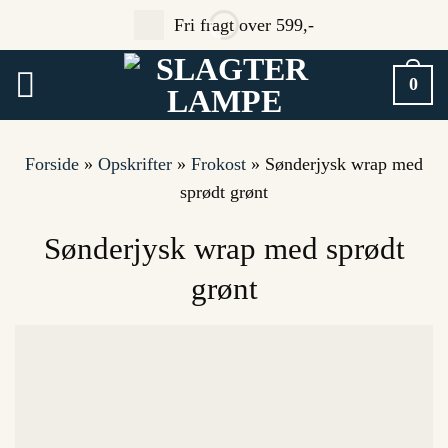
Fortsæt
Fri fragt over 599,-
til
indhold
0
Forside
»
Opskrifter
»
Frokost
»
Sønderjysk wrap med
sprødt grønt
Sønderjysk wrap med sprødt
grønt