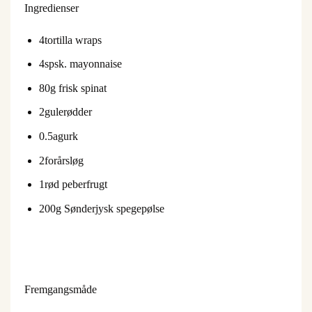
Ingredienser
4
tortilla wraps
4
spsk. mayonnaise
80
g frisk spinat
2
gulerødder
0.5
agurk
2
forårsløg
1
rød peberfrugt
200
g Sønderjysk spegepølse
Fremgangsmåde