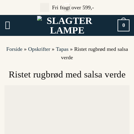
Fortsæt
Fri fragt over 599,-
til
indhold
0
Forside
»
Opskrifter
»
Tapas
»
Ristet rugbrød med salsa
verde
Ristet rugbrød med salsa verde