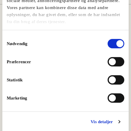
sociale medier, annonceringspartnere og analysepartnere.
Vores partnere kan kombinere disse data med andre
oplysninger, du har givet dem, eller som de har indsamlet
Måske vil du også kunne lide:
fra din brug af deres tjenester.
Samtykkevalg
Nødvendig
Præferencer
Statistik
Marketing
Vis detaljer