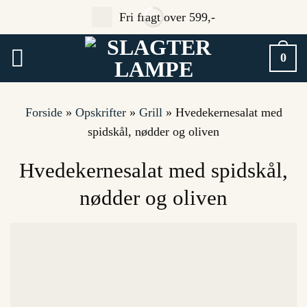
Fortsæt
Fri fragt over 599,-
til
indhold
0
Forside
»
Opskrifter
»
Grill
»
Hvedekernesalat med
spidskål, nødder og oliven
Hvedekernesalat med spidskål,
nødder og oliven