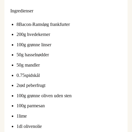
Ingredienser
8
Bacon-Ramsløg frankfurter
200
g hvedekerner
100
g grønne linser
50
g hasselnødder
50
g mandler
0.75
spidskål
2
rød peberfrugt
100
g grønne oliven uden sten
100
g parmesan
1
lime
1
dl olivenolie