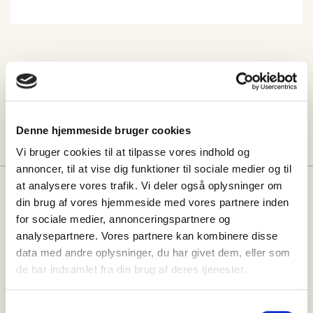
Del denne opskrift
Denne hjemmeside bruger cookies
Vi bruger cookies til at tilpasse vores indhold og
annoncer, til at vise dig funktioner til sociale medier og til
at analysere vores trafik. Vi deler også oplysninger om
Måske vil du også kunne lide:
din brug af vores hjemmeside med vores partnere inden
for sociale medier, annonceringspartnere og
analysepartnere. Vores partnere kan kombinere disse
data med andre oplysninger, du har givet dem, eller som
de har indsamlet fra din brug af deres tjenester.
Samtykkevalg