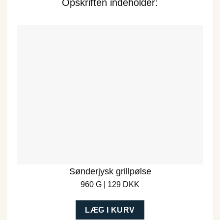
Opskriften indeholder:
Sønderjysk grillpølse
960 G | 129 DKK
LÆG I KURV