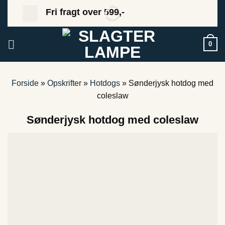
Fortsæt
Fri fragt over 599,-
til
indhold
0
Forside
»
Opskrifter
»
Hotdogs
»
Sønderjysk hotdog med
coleslaw
Sønderjysk hotdog med coleslaw