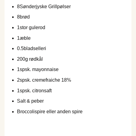
8
Sønderjyske Grillpølser
8
brød
1
stor gulerod
1
æble
0.5
bladselleri
200
g rødkål
1
spsk. mayonnaise
2
spsk. cremefraiche 18%
1
spsk. citronsaft
Salt & peber
Broccolispire eller anden spire