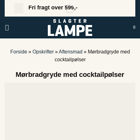
Fortsæt
Fri fragt over 599,-
til
indhold
0
Forside
»
Opskrifter
»
Aftensmad
»
Mørbradgryde med
cocktailpølser
Mørbradgryde med cocktailpølser