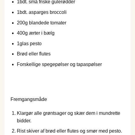
1
bdt. små friske gulerødder
1
bdt. asparges broccoli
200
g blandede tomater
400
g ærter i bælg
1
glas pesto
Brød eller flutes
Forskellige spegepølser og tapaspølser
Fremgangsmåde
Klargør alle grøntsager og skær dem i mundrette
bidder.
Rist skiver af brød eller flutes og smør med pesto.