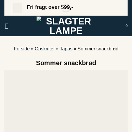
Fortsæt
Fri fragt over 599,-
til
indhold
0
Forside
»
Opskrifter
»
Tapas
»
Sommer snackbrød
Sommer snackbrød