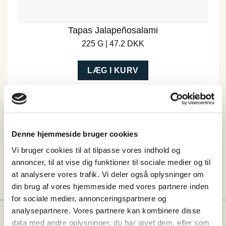
Tapas Jalapeñosalami
225 G | 47.2 DKK
LÆG I KURV
Denne hjemmeside bruger cookies
Del denne opskrift
Vi bruger cookies til at tilpasse vores indhold og
annoncer, til at vise dig funktioner til sociale medier og til
at analysere vores trafik. Vi deler også oplysninger om
din brug af vores hjemmeside med vores partnere inden
for sociale medier, annonceringspartnere og
analysepartnere. Vores partnere kan kombinere disse
Måske vil du også kunne lide:
data med andre oplysninger, du har givet dem, eller som