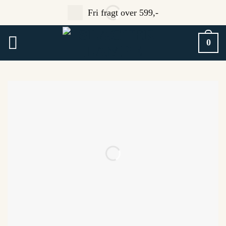
Fortsæt
Fri fragt over 599,-
til
indhold
0