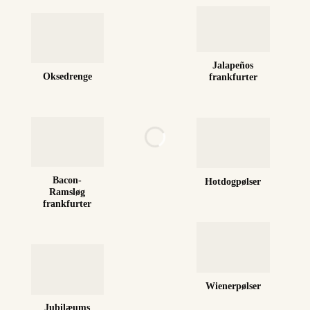
Jalapeños
Oksedrenge
frankfurter
Bacon-
Hotdogpølser
Ramsløg
frankfurter
Wienerpølser
Jubilæums