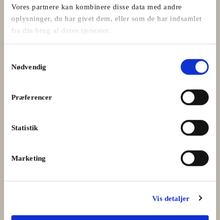
Vores partnere kan kombinere disse data med andre
oplysninger, du har givet dem, eller som de har indsamlet
fra din brug af deres tjenester.
Samtykkevalg
Nødvendig
Kvalitet gør en forskel
Præferencer
Nøgleordet for vores slagterhåndværk er den gode
smagsoplevelse. Vi vælger nøje kødet til det enkelte produkt
og går aldrig på kompromis med kvaliteten, det sikrer dig
Statistik
som kunde det bedste produkt.
Marketing
LÆS MERE
Vis detaljer