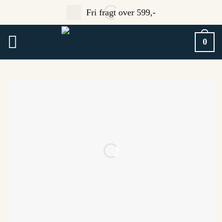
Fortsæt
Fri fragt over 599,-
til
indhold
0