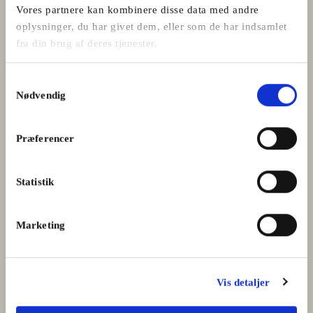
Vores partnere kan kombinere disse data med andre
oplysninger, du har givet dem, eller som de har indsamlet
fra din brug af deres tjenester.
Samtykkevalg
Nødvendig
Kvalitet gør en forskel
Præferencer
Nøgleordet for vores slagterhåndværk er den gode
smagsoplevelse. Vi vælger nøje kødet til det enkelte produkt
og går aldrig på kompromis med kvaliteten, det sikrer dig
Statistik
som kunde det bedste produkt.
Marketing
LÆS MERE
Vis detaljer