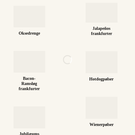
Jalapeños
Oksedrenge
frankfurter
Bacon-
Hotdogpølser
Ramsløg
frankfurter
Wienerpølser
Jubilæums