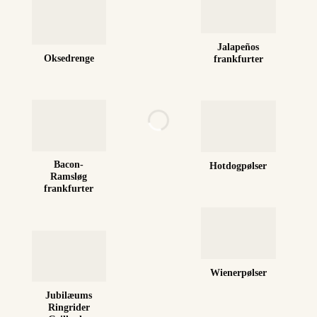
Jalapeños
Oksedrenge
frankfurter
Bacon-
Hotdogpølser
Ramsløg
frankfurter
Wienerpølser
Jubilæums
Ringrider