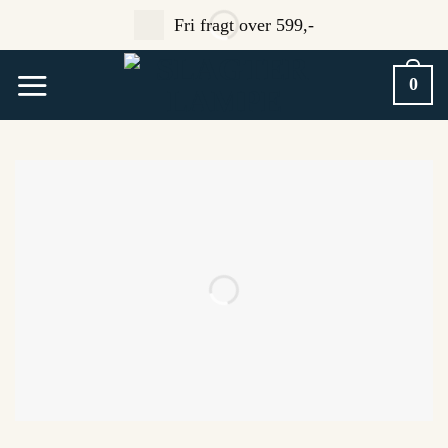
Fortsæt
Fri fragt over 599,-
til
indhold
0