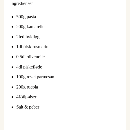
Ingredienser
500
g pasta
200
g kantareller
2
fed hvidløg
1
dl frisk rosmarin
0.5
dl olivenolie
4
dl piskefløde
100
g revet parmesan
200
g rucola
4
Kålpølser
Salt & peber