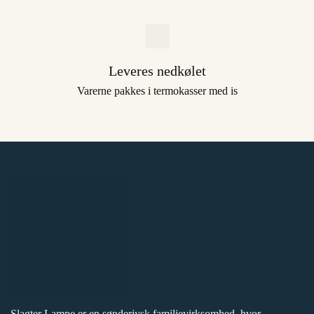
Leveres nedkølet
Varerne pakkes i termokasser med is
Slagter Lampe er en sønderjysk familievirksomhed, hvor