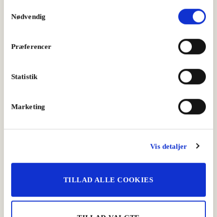
Samtykkevalg
Nødvendig
Præferencer
Statistik
Marketing
Pasta med fennikelsalami og burrata
Aftensmad
Vis detaljer
TILLAD ALLE COOKIES