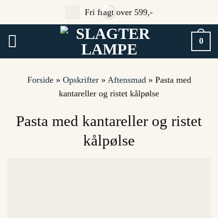
Fortsæt
Fri fragt over 599,-
til
indhold
0
Forside
»
Opskrifter
»
Aftensmad
»
Pasta med
kantareller og ristet kålpølse
Pasta med kantareller og ristet
kålpølse