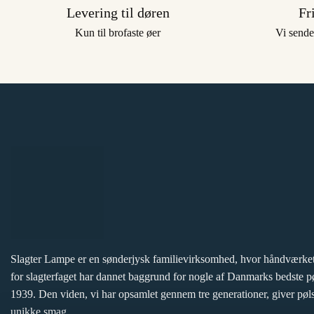
Levering til døren
Fr
Kun til brofaste øer
Vi sende
Slagter Lampe er en sønderjysk familievirksomhed, hvor håndværket
for slagterfaget har dannet baggrund for nogle af Danmarks bedste p
1939. Den viden, vi har opsamlet gennem tre generationer, giver pøls
unikke smag.