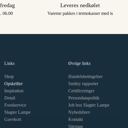
 fredag
Leveres nedkølet
l. 06.00
Varerne pakkes i termokasser med is
Links
Øvrige links
Shop
Handelsbetingelser
Opskrifter
Smiley rapporter
Inspiration
Certificeringer
Detail
Persondatapolitik
Foodservice
Job hos Slagter Lampe
Slagter Lampe
Nyhedsbrev
Gavekort
Kontakt
Sitemap