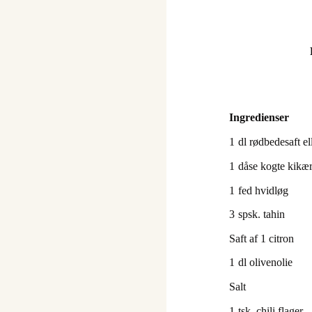
Ingredienser
1
dl rødbedesaft e
1
dåse kogte kikær
1
fed hvidløg
3
spsk. tahin
Saft af 1 citron
1
dl olivenolie
Salt
1
tsk. chili flager