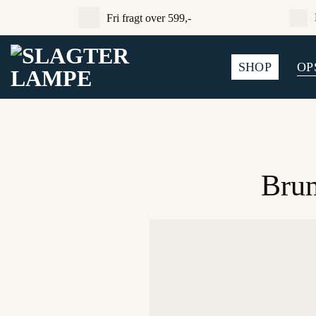
Fortsæt
Fri fragt over 599,-
til
indhold
SHOP
OP
Brun