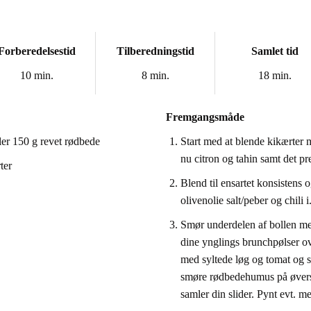
Forberedelsestid
Tilberedningstid
Samlet tid
10 min.
8 min.
18 min.
Fremgangsmåde
ller 150 g revet rødbede
Start med at blende kikærter 
nu citron og tahin samt det pr
ter
Blend til ensartet konsistens
olivenolie salt/peber og chili i
Smør underdelen af bollen m
dine ynglings brunchpølser 
med syltede løg og tomat og s
smøre rødbedehumus på øverst
samler din slider. Pynt evt. m