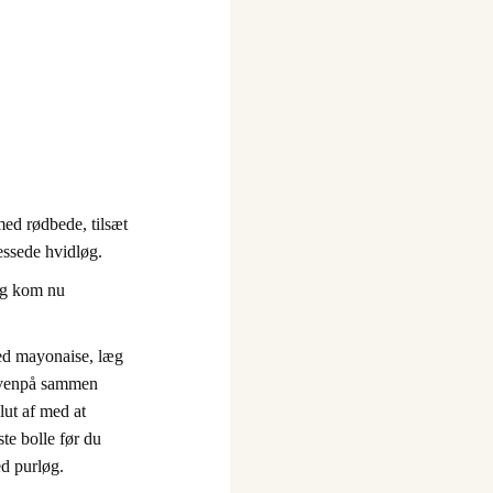
med rødbede, tilsæt
essede hvidløg.
 og kom nu
.
ed mayonaise, læg
ovenpå sammen
lut af med at
e bolle før du
ed purløg.