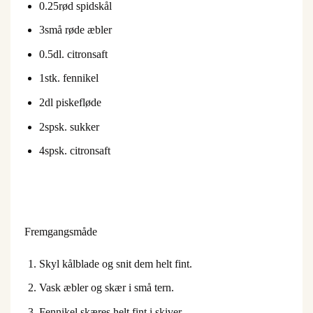
0.25
rød spidskål
3
små røde æbler
0.5
dl. citronsaft
1
stk. fennikel
2
dl piskefløde
2
spsk. sukker
4
spsk. citronsaft
Fremgangsmåde
Skyl kålblade og snit dem helt fint.
Vask æbler og skær i små tern.
Fennikel skæres helt fint i skiver.