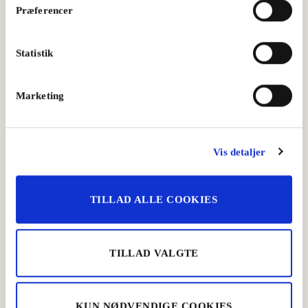
Præferencer
Blomkålssuppe med kålpølse
Statistik
Aftensmad
,
Kålpølser
,
Natmad
Marketing
Vis detaljer
TILLAD ALLE COOKIES
TILLAD VALGTE
KUN NØDVENDIGE COOKIES