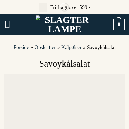
Fortsæt
Fri fragt over 599,-
til
indhold
0
Forside
»
Opskrifter
»
Kålpølser
»
Savoykålsalat
Savoykålsalat