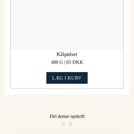
Kålpølser
480 G | 65 DKK
LÆG I KURV
Del denne opskrift