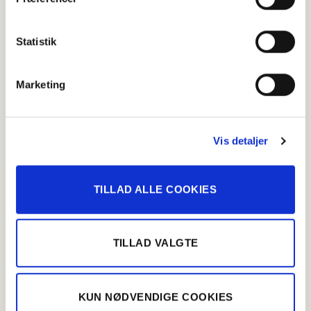
Statistik
Kålpølser med grønlangkål
Jul & nytår
,
Kålpølser
Marketing
Vis detaljer
TILLAD ALLE COOKIES
TILLAD VALGTE
KUN NØDVENDIGE COOKIES