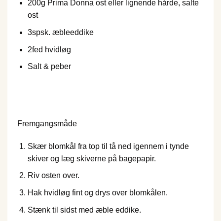
200
g Prima Donna ost eller lignende hårde, salte
ost
3
spsk. æbleeddike
2
fed hvidløg
Salt & peber
Fremgangsmåde
Skær blomkål fra top til tå ned igennem i tynde
skiver og læg skiverne på bagepapir.
Riv osten over.
Hak hvidløg fint og drys over blomkålen.
Stænk til sidst med æble eddike.