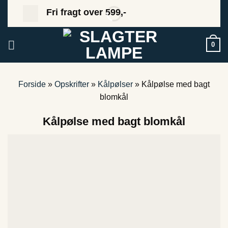
Fortsæt
Fri fragt over 599,-
til
indhold
0
Forside
»
Opskrifter
»
Kålpølser
»
Kålpølse med bagt
blomkål
Kålpølse med bagt blomkål